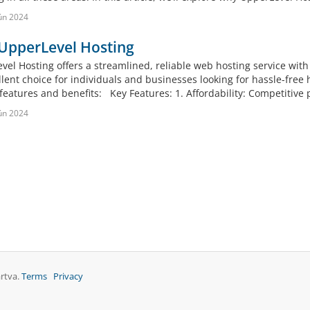
ún 2024
UpperLevel Hosting
vel Hosting offers a streamlined, reliable web hosting service with
llent choice for individuals and businesses looking for hassle-free
features and benefits: Key Features: 1. Affordability: Competitive p
ún 2024
artva.
Terms
Privacy