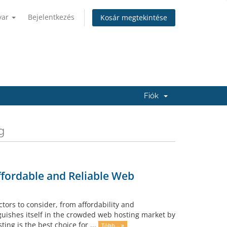
yar
Bejelentkezés
Kosár megtekintése
Fiók
g
ffordable and Reliable Web
ors to consider, from affordability and
uishes itself in the crowded web hosting market by
ting is the best choice for ...
Több... »