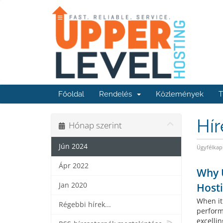
Főoldal
Rendelés
Közlemények
T
Hí
Hónap szerint
Jún 2024
Ügyfélkap
Ápr 2022
Why U
Jan 2020
Host
When it
Régebbi hírek...
perform
excellin