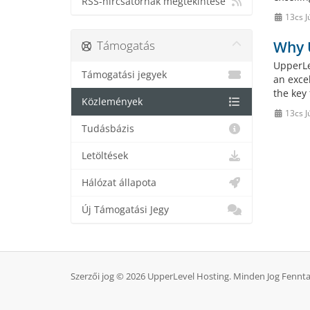
RSS-hírcsatornák megtekintése
13cs J
Támogatás
Why 
UpperLe
Támogatási jegyek
an exce
the key 
Közlemények
13cs J
Tudásbázis
Letöltések
Hálózat állapota
Új Támogatási Jegy
Szerzői jog © 2026 UpperLevel Hosting. Minden Jog Fennt