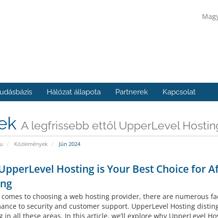
Mag
udásbázis
Hálózat állapota
Partnerek
Kapcsolat
rek
A legfrissebb ettől UpperLevel Hostin
u
Közlemények
Jún 2024
pperLevel Hosting is Your Best Choice for A
ing
 comes to choosing a web hosting provider, there are numerous fact
ance to security and customer support. UpperLevel Hosting disting
g in all these areas. In this article, we’ll explore why UpperLevel Hos